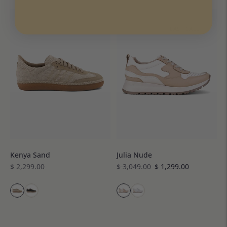
LAST CALL
Kenya Sand
Julia Nude
Precio
Precio
Precio
$ 2,299.00
$ 3,049.00
$ 1,299.00
normal
normal
de
venta