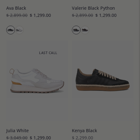
Ava Black
Valerie Black Python
Precio
Precio
Precio
Precio
$ 2,899.00
$ 1,299.00
$ 2,899.00
$ 1,299.00
normal
de
normal
de
venta
venta
LAST CALL
Julia White
Kenya Black
Precio
Precio
Precio
$ 3,049.00
$ 1,299.00
$ 2,299.00