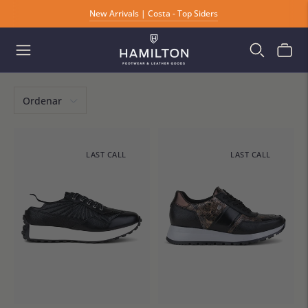
New Arrivals | Costa - Top Siders
Envíos Gratis A Todo México
Ordenar
LAST CALL
LAST CALL