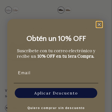
normal
de
normal
venta
LAST CALL
LAST CALL
Obtén un 10% OFF
Suscríbete con tu correo electrónico y
recibe un
10% OFF en tu 1era Compra.
Email
Valerie Bronze
Ava White
Aplicar Descuento
Precio
Precio
Precio
Precio
$ 2,899.00
$ 1,299.00
$ 2,899.00
$ 1,299.00
normal
de
normal
de
venta
venta
Quiero comprar sin descuento